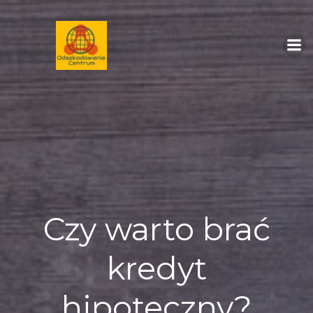
Skip
to
content
Czy warto brać
kredyt
hipoteczny?