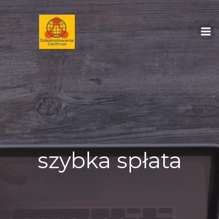
Skip
to
content
szybka spłata