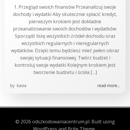
1. Przegląd swoich finansów Przeanalizuj swoje
dochody i wydatki Aby skutecznie spłacić kredyt,
pierwszym krokiem jest dokładne
przeanalizowanie swoich dochodów i wydatków.
Sporządź listę wszystkich źródeł dochodu oraz
wszystkich regularnych i nieregularnych
wydatków. Dzięki temu będziesz mieć pełen obraz
swojej sytuacji finansowej. Twórz budżet i
kontroluj swoje wydatki Kolejnym krokiem jest
tworzenie budżetu i ścisła […]
by
kasia
read more...
© 2026 odszkodowaniacentrum.pl. Built using
WordPress and Brite Theme .