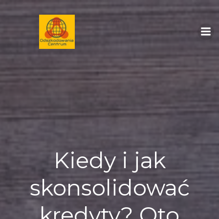
Skip
to
content
Kiedy i jak
skonsolidować
kredyty? Oto