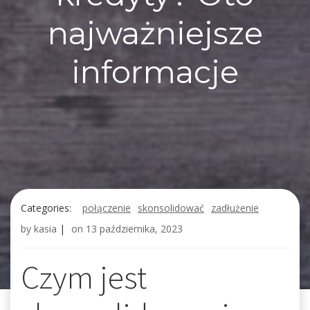
najważniejsze
informacje
Categories:
połączenie
skonsolidować
zadłużenie
by
kasia
|
on
13 października, 2023
Czym jest